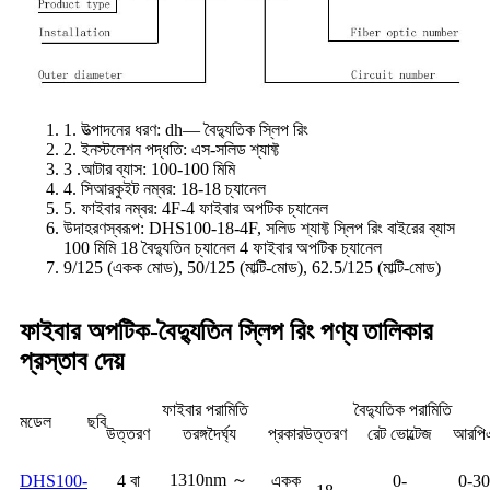
1. উত্পাদনের ধরণ: dh— বৈদ্যুতিক স্লিপ রিং
2. ইনস্টলেশন পদ্ধতি: এস-সলিড শ্যাফ্ট
3 .আটার ব্যাস: 100-100 মিমি
4. সিআরকুইট নম্বর: 18-18 চ্যানেল
5. ফাইবার নম্বর: 4F-4 ফাইবার অপটিক চ্যানেল
উদাহরণস্বরূপ: DHS100-18-4F, সলিড শ্যাফ্ট স্লিপ রিং বাইরের ব্যাস
100 মিমি 18 বৈদ্যুতিন চ্যানেল 4 ফাইবার অপটিক চ্যানেল
9/125 (একক মোড), 50/125 (মাল্টি-মোড), 62.5/125 (মাল্টি-মোড)
ফাইবার অপটিক-বৈদ্যুতিন স্লিপ রিং পণ্য তালিকার
প্রস্তাব দেয়
ফাইবার পরামিতি
বৈদ্যুতিক পরামিতি
মডেল
ছবি
উত্তরণ
তরঙ্গদৈর্ঘ্য
প্রকার
উত্তরণ
রেট ভোল্টেজ
আরপি
1310nm ～
DHS100-
4 বা
একক
0-
0-3