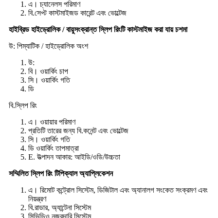
এ। চ্যানেলস পরিমাণ
বি.সেপ্ট কাস্টমাইজড কারেন্ট এবং ভোল্টেজ
হাইব্রিড হাইড্রোলিক / বায়ুসংক্রান্ত স্লিপ রিংটি কাস্টমাইজ করা যায় চশমা
উ: পিম্যাটিক / হাইড্রোলিক অংশ
উ:
বি। ওয়ার্কিং চাপ
সি। ওয়ার্কিং গতি
ডি
বি.স্লিপ রিং
এ। ওয়ায়ার পরিমাণ
প্রতিটি তারের জন্য বি.কনেন্ট এবং ভোল্টেজ
সি। ওয়ার্কিং গতি
ডি ওয়ার্কিং তাপমাত্রা
E. উত্পাদন আকার: আইডি/ওডি/উচ্চতা
সম্মিলিত স্লিপ রিং টিপিক্যাল অ্যাপ্লিকেশন
এ। রিমোট কন্ট্রোল সিস্টেম, ডিজিটাল এবং অ্যানালগ সংকেত সংক্রমণ এবং
নিয়ন্ত্রণ
বি.রাডার, অ্যান্টেনা সিস্টেম
সিভিডিও নজরদারি সিস্টেম