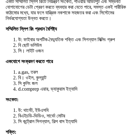
একটি সম্মিলিত স্লিপ রিংটি নিয়ন্ত্রণ সংকেত, পাওয়ার আউটপুট এবং সম্ভবত
যোগাযোগের ডেটা প্রেরণ করতে ব্যবহার করা যেতে পারে, সমস্ত একই শারীরিক
কাঠামোর মধ্যে, যার ফলে যান্ত্রিক নকশাকে সহজতর করা এবং সিস্টেমের
নির্ভরযোগ্যতা উন্নত করতে।
সম্মিলিত স্লিপ রিং প্রধান বৈশিষ্ট্য
উ: ফাইবার অপটিক-বৈদ্যুতিক শক্তি এবং সিগন্যাল মিক্সিং গ্রুপ
বি ছোট ভলিউম
সি। লাইট ওজন
একযোগে সংক্রমণ করতে পারে
a.gas, তরল
বি। ওইল, কুল্যান্ট
সি কুলিং জল
d.comprep এয়ার, ভ্যাকুয়াম ইত্যাদি
সংকেত:
উ: থার্নেট, ইউএসবি
বিএইচডি-ভিডিও, সার্ভো মোটর
সি কন্ট্রোল সিগন্যাল, শিল্প বাস ইত্যাদি
শক্তি: