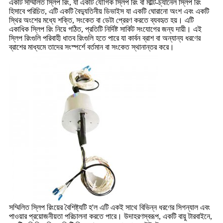
একটি সম্মিলিত স্লিপ রিং, যা একটি যৌগিক স্লিপ রিং বা মাল্টি-চ্যানেল স্লিপ রিং
হিসাবে পরিচিত, এটি একটি বৈদ্যুতিনীয় ডিভাইস যা একটি ঘোরানো অংশ এবং একটি
স্থির অংশের মধ্যে শক্তি, সংকেত বা ডেটা প্রেরণ করতে ব্যবহৃত হয়। এটি
একাধিক স্লিপ রিং নিয়ে গঠিত, প্রতিটি নির্দিষ্ট সার্কিট সংযোগের জন্য দায়ী। এই
স্লিপ রিংগুলি পরিবাহী ধাতব রিংগুলি হতে পারে যা কার্বন ব্রাশ বা অন্যান্য ধরণের
ব্রাশের মাধ্যমে তাদের সংস্পর্শে বর্তমান বা সংকেত স্থানান্তর করে।
সম্মিলিত স্লিপ রিংয়ের বৈশিষ্ট্যটি হ'ল এটি একই সাথে বিভিন্ন ধরণের সিগন্যাল এবং
পাওয়ার প্রয়োজনীয়তা পরিচালনা করতে পারে। উদাহরণস্বরূপ, একটি বায়ু টারবাইনে,