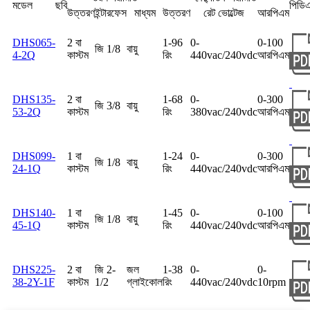
মডেল
ছবি
পিডি
উত্তরণ
ইন্টারফেস
মাধ্যম
উত্তরণ
রেট ভোল্টেজ
আরপিএম
DHS065-
2 বা
1-96
0-
0-100
জি 1/8
বায়ু
4-2Q
কাস্টম
রিং
440vac/240vdc
আরপিএম
DHS135-
2 বা
1-68
0-
0-300
জি 3/8
বায়ু
53-2Q
কাস্টম
রিং
380vac/240vdc
আরপিএম
DHS099-
1 বা
1-24
0-
0-300
জি 1/8
বায়ু
24-1Q
কাস্টম
রিং
440vac/240vdc
আরপিএম
DHS140-
1 বা
1-45
0-
0-100
জি 1/8
বায়ু
45-1Q
কাস্টম
রিং
440vac/240vdc
আরপিএম
DHS225-
2 বা
জি 2-
জল
1-38
0-
0-
38-2Y-1F
কাস্টম
1/2
গ্লাইকোল
রিং
440vac/240vdc
10rpm