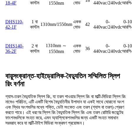
18
18-4F
কাস্টম
মোড
440vac/240vdc
আরপি
1550nm
DHS110-
1 বা
একক
0-
0-1
1310nm/1550nm
42
42-1F
কাস্টম
মোড
440vac/240vdc
আরপি
1310nm ～
DHS140-
2 বা
একক
0-
0-1
36
36-2F
কাস্টম
মোড
440vac/240vdc
আরপি
1550nm
বায়ুসংক্রান্ত-হাইড্রোলিক-বৈদ্যুতিন সম্মিলিত স্লিপ
রিং বর্ণনা
গ্যাস-তরল বৈদ্যুতিক স্লিপ রিং, যা তরল পাওয়ার স্লিপ রিং বা মাল্টি-মিডিয়া স্লিপ রিং
নামেও পরিচিত, এটি একটি বিশেষ বৈদ্যুতিনীয় উপাদান যা একই সাথে ঘোরানো অংশ
এবং স্থির অংশগুলির মধ্যে শক্তি, ডেটা সংকেত এবং তরল (গ্যাস বা তরল) প্রেরণ
করতে পারে। এই ধরণের স্লিপ রিং বৈদ্যুতিক স্লিপ রিং এবং তরল রোটারি জয়েন্টের
ফাংশনগুলিকে সংহত করে, এমন অ্যাপ্লিকেশনগুলির জন্য একটি সংহত সমাধান
সরবরাহ করে যা মাল্টি-টাইপ মিডিয়া সংক্রমণ প্রয়োজন।