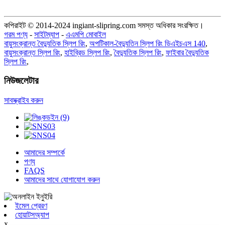
কপিরাইট © 2014-2024 ingiant-slipring.com সমস্ত অধিকার সংরক্ষিত।
গরম পণ্য
-
সাইটম্যাপ
-
এএমপি মোবাইল
বায়ুসংক্রান্ত বৈদ্যুতিক স্লিপ রিং
,
অপটিকাল-বৈদ্যুতিন স্লিপ রিং ডিএইচএস 140
,
বায়ুসংক্রান্ত স্লিপ রিং
,
হাইব্রিড স্লিপ রিং
,
বৈদ্যুতিক স্লিপ রিং
,
ফাইবার বৈদ্যুতিক
স্লিপ রিং
,
নিউজলেটার
সাবস্ক্রাইব করুন
আমাদের সম্পর্কে
পণ্য
FAQS
আমাদের সাথে যোগাযোগ করুন
ইমেল প্রেরণ
হোয়াটসঅ্যাপ
x