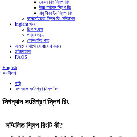
কেবল রিল স্লিপ রিং
উচ্চ বর্তমান স্লিপ রিং
বায়ু টারবাইন স্লিপ রিং
কাস্টমাইজড স্লিপ রিং সলিউশন
Ingiant খবর
শিল্প সংবাদ
পণ্য সংবাদ
কোম্পানির খবর
আমাদের সাথে যোগাযোগ করুন
ডাউনলোড
FAQS
English
ক্যাটালগ
বাড়ি
সিগন্যাল সংমিশ্রণ স্লিপ রিং
সিগন্যাল সংমিশ্রণ স্লিপ রিং
সম্মিলিত স্লিপ রিংটি কী?