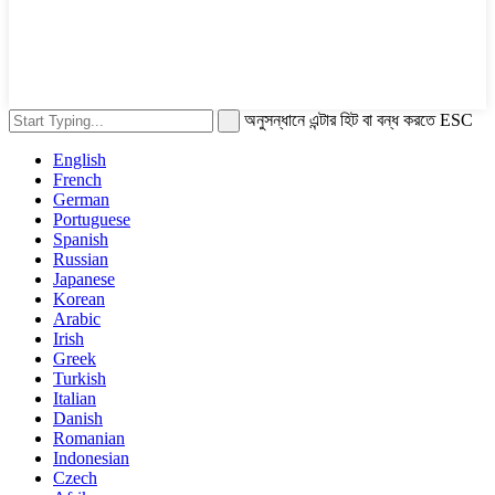
অনুসন্ধানে এন্টার হিট বা বন্ধ করতে ESC
English
French
German
Portuguese
Spanish
Russian
Japanese
Korean
Arabic
Irish
Greek
Turkish
Italian
Danish
Romanian
Indonesian
Czech