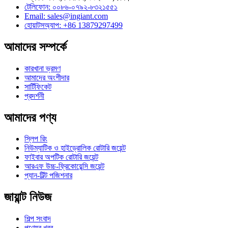
টেলিফোন: ০০৮৬-০৭৯২-৮৩২১৫৫১
Email:
sales@ingiant.com
হোয়াটসঅ্যাপ: +86 13879297499
আমাদের সম্পর্কে
কারখানা ভ্রমণ
আমাদের অংশীদার
সার্টিফিকেট
প্রদর্শনী
আমাদের পণ্য
স্লিপ রিং
নিউম্যাটিক ও হাইড্রোলিক রোটারি জয়েন্ট
ফাইবার অপটিক রোটারি জয়েন্ট
আরএফ উচ্চ-ফ্রিকোয়েন্সি জয়েন্ট
প্যান-টিল্ট পজিশনার
জায়ান্ট নিউজ
শিল্প সংবাদ
পণ্যের খবর