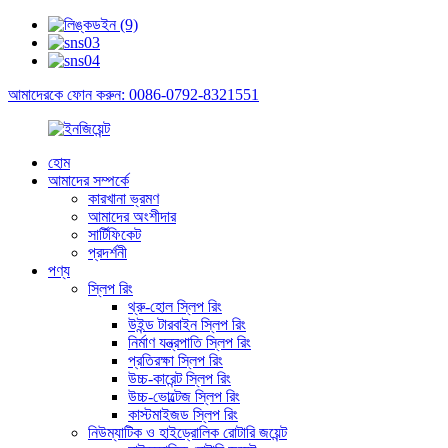
আমাদেরকে ফোন করুন: 0086-0792-8321551
হোম
আমাদের সম্পর্কে
কারখানা ভ্রমণ
আমাদের অংশীদার
সার্টিফিকেট
প্রদর্শনী
পণ্য
স্লিপ রিং
থ্রু-হোল স্লিপ রিং
উইন্ড টারবাইন স্লিপ রিং
নির্মাণ যন্ত্রপাতি স্লিপ রিং
প্রতিরক্ষা স্লিপ রিং
উচ্চ-কারেন্ট স্লিপ রিং
উচ্চ-ভোল্টেজ স্লিপ রিং
কাস্টমাইজড স্লিপ রিং
নিউম্যাটিক ও হাইড্রোলিক রোটারি জয়েন্ট