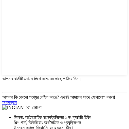
আপনার বার্তাটি এখানে লিখে আমাদের কাছে পাঠিয়ে দিন।
আপনার কি কোনো পণ্যের চাহিদা আছে? এখনই আমাদের সাথে যোগাযোগ করুন!
অনুসন্ধান
ঠিকানা: অটোমোটিভ ইলেকট্রনিক্সের ১ নং ফ্যাক্টরি বিল্ডিং
শিল্প পার্ক, জিউজিয়াং অর্থনৈতিক ও প্রযুক্তিগত
উন্নয়ন অঞ্চল, জিয়াংসি, ৩৩২০০০, চীন।