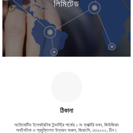
লিমিটেড
ঠিকানা
অটোমোটিভ ইলেকট্রনিক ইন্ডাস্ট্রি পার্কের ১ নং ফ্যাক্টরি ভবন, জিউজিয়াং
অর্থনৈতিক ও প্রযুক্তিগত উন্নয়ন অঞ্চল, জিয়াংসি, ৩৩২০০০, চীন।